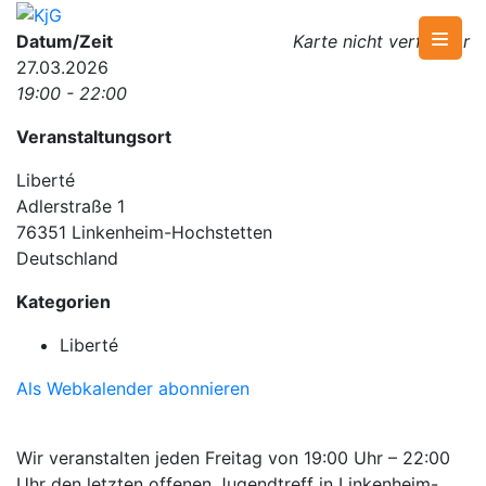
Skip
to
KjG
Katholische junge Gemeinde
Datum/Zeit
Karte nicht verfügbar
content
27.03.2026
19:00 - 22:00
Veranstaltungsort
Liberté
Adlerstraße 1
76351 Linkenheim-Hochstetten
Deutschland
Kategorien
Liberté
Als Webkalender abonnieren
Wir veranstalten jeden Freitag von 19:00 Uhr – 22:00
Uhr den letzten offenen Jugendtreff in Linkenheim-