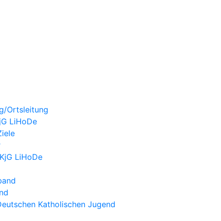
g/Ortsleitung
KjG LiHoDe
iele
r
 KjG LiHoDe
band
nd
Deutschen Katholischen Jugend