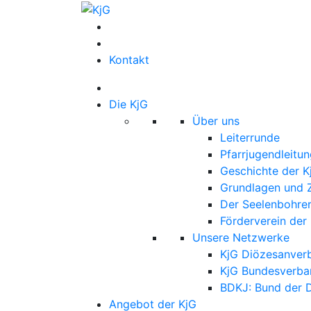
Skip
to
KjG
Katholische junge Gemeinde
content
Kontakt
Die KjG
Über uns
Leiterrunde
Pfarrjugendleitun
Geschichte der 
Grundlagen und Z
Der Seelenbohre
Förderverein der
Unsere Netzwerke
KjG Diözesanver
KjG Bundesverba
BDKJ: Bund der 
Angebot der KjG