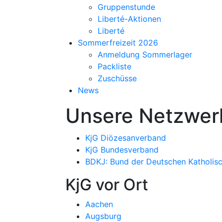
Gruppenstunde
Liberté-Aktionen
Liberté
Sommerfreizeit 2026
Anmeldung Sommerlager
Packliste
Zuschüsse
News
Unsere Netzwer
KjG Diözesanverband
KjG Bundesverband
BDKJ: Bund der Deutschen Katholis
KjG vor Ort
Aachen
Augsburg