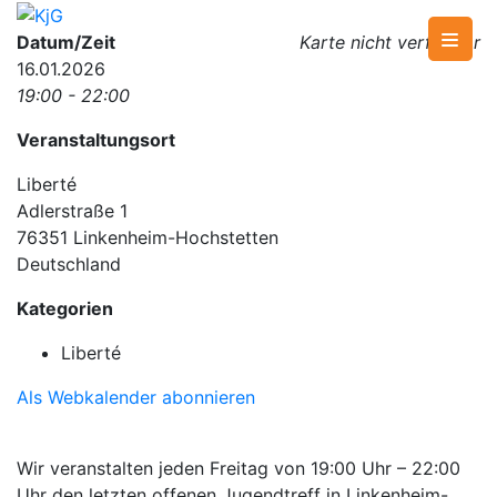
Skip
to
KjG
Katholische junge Gemeinde
Datum/Zeit
Karte nicht verfügbar
content
16.01.2026
19:00 - 22:00
Veranstaltungsort
Liberté
Adlerstraße 1
76351 Linkenheim-Hochstetten
Deutschland
Kategorien
Liberté
Als Webkalender abonnieren
Wir veranstalten jeden Freitag von 19:00 Uhr – 22:00
Uhr den letzten offenen Jugendtreff in Linkenheim-