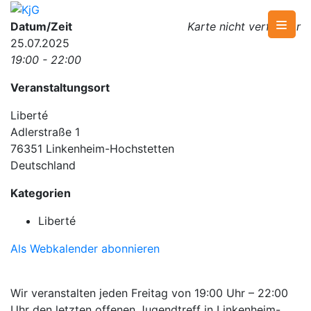
Skip
to
KjG
Katholische junge Gemeinde
Datum/Zeit
Karte nicht verfügbar
content
25.07.2025
19:00 - 22:00
Veranstaltungsort
Liberté
Adlerstraße 1
76351 Linkenheim-Hochstetten
Deutschland
Kategorien
Liberté
Als Webkalender abonnieren
Wir veranstalten jeden Freitag von 19:00 Uhr – 22:00
Uhr den letzten offenen Jugendtreff in Linkenheim-